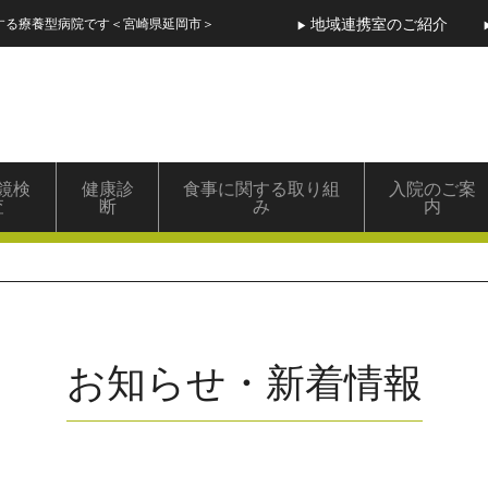
地域連携室のご紹介
する療養型病院です＜宮崎県延岡市＞
鏡検
健康診
食事に関する取り組
入院のご案
査
断
み
内
お知らせ・新着情報