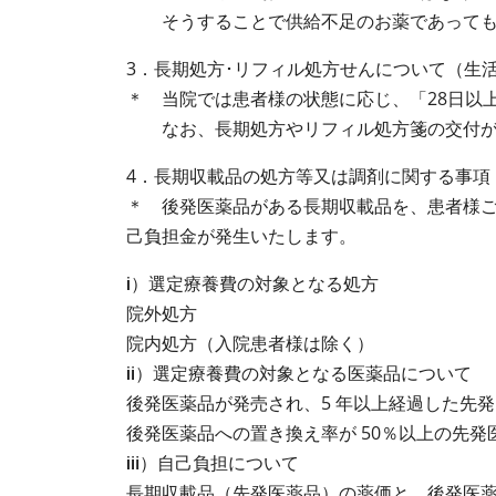
そうすることで供給不足のお薬であっても有
3．長期処方･リフィル処方せんについて（生活
＊ 当院では患者様の状態に応じ、「28日以
なお、長期処方やリフィル処方箋の交付が
4．長期収載品の処方等又は調剤に関する事項
＊ 後発医薬品がある長期収載品を、患者様
己負担金が発生いたします。
ⅰ）選定療養費の対象となる処方
院外処方
院内処方（入院患者様は除く）
ⅱ）選定療養費の対象となる医薬品について
後発医薬品が発売され、5 年以上経過した先
後発医薬品への置き換え率が 50％以上の先発
ⅲ）自己負担について
長期収載品（先発医薬品）の薬価と、後発医薬