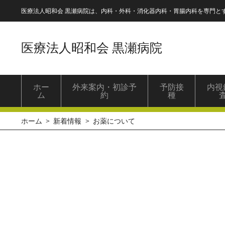
医療法人昭和会 黒瀬病院は、内科・外科・消化器内科・胃腸内科を専門と
医療法人昭和会 黒瀬病院
ホー
外来案内・初診予
予防接
内視
ム
約
種
ホーム
新着情報
お薬について